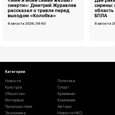
«Мне и моей семье желают
Две рак
смерти»: Дмитрий Журавлев
сирены:
рассказал о травле перед
область
выходом «Колобка»
БПЛА
8 августа 2026, 09:40
8 августа 2
Загрузить ещё
Категории
Новости
Политика
Культура
Спорт
Общество
Криминал
Интервью
Компании
Происшествия
Авторы
Экономика
Новости НКО