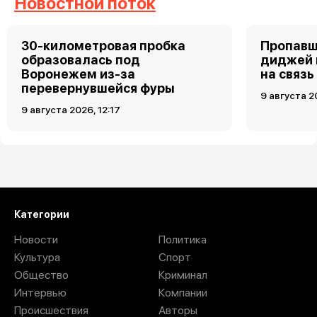
Новостной поток
30-километровая пробка
Пропавш
образовалась под
диджей 
Воронежем из-за
на связь
перевернувшейся фуры
9 августа 2
9 августа 2026, 12:17
Загрузить ещё
Категории
Новости
Политика
Культура
Спорт
Общество
Криминал
Интервью
Компании
Происшествия
Авторы