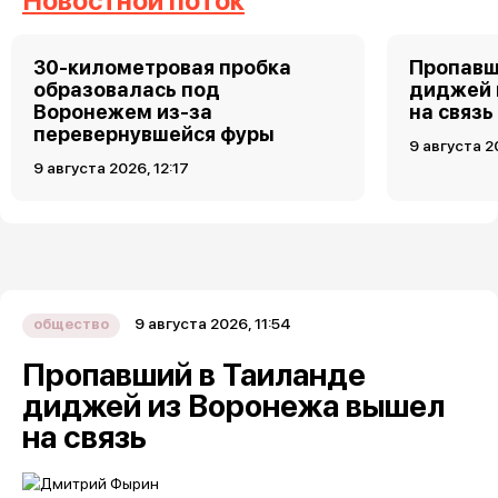
Новостной поток
30-километровая пробка
Пропавш
образовалась под
диджей 
Воронежем из-за
на связь
перевернувшейся фуры
9 августа 2
9 августа 2026, 12:17
9 августа 2026, 11:54
общество
Пропавший в Таиланде
диджей из Воронежа вышел
на связь