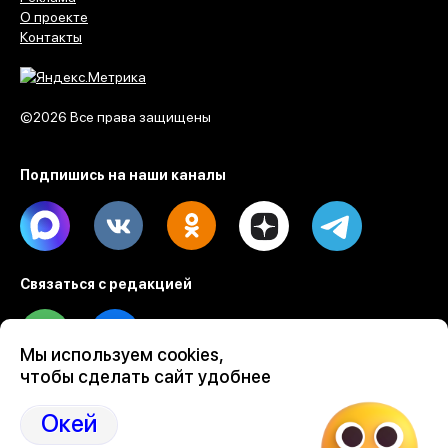
О проекте
Контакты
©2026 Все права защищены
Подпишись на наши каналы
Max
Vk
Ok
Dzen
Telegram
Связаться с редакцией
Tel
Email
Мы используем cookies,
чтобы сделать сайт удобнее
Разработка веб проектов Evrone
Custom software & mobile development
Окей
Ruby on Rails development by Evrone