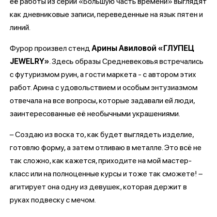
её работы из серии «Большую часть времени» выглядят
как дневниковые записи, переведенные на язык пятен и
линий.
Фурор произвел стенд
Арины Авиловой «ГЛУПЕЦ
JEWELRY»
. Здесь образы Средневековья встречались
с футуризмом руин, а гости маркета - с автором этих
работ. Арина с удовольствием и особым энтузиазмом
отвечала на все вопросы, которые задавали ей люди,
заинтересованные её необычными украшениями.
– Создаю из воска то, как будет выглядеть изделие,
готовлю форму, а затем отливаю в металле. Это всё не
так сложно, как кажется, приходите на мой мастер-
класс или на полноценные курсы и тоже так сможете! –
агитирует она одну из девушек, которая держит в
руках подвеску с мечом.