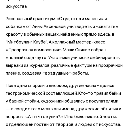
искусства.
Рисовальный практикум «Стул, стол и маленькая
собачка» от Анны Аксеновой учил видеть и «хватать»
красоту в обычных вещах, найденных прямо здесь, в
"Митбоулинг Клубе". А коллажный мастер-класс
«Прозрачная композиция» Маши Сияние собрал
«полный солд-аут». Участники учились комбинировать
вырезки из журналов, различные фактуры на прозрачной
пленке, создавая «воздушные» работы.
Пока одни спорили о высоком, другие наслаждались
гастрономической составляющей. Кто-то травил байки
у барной стойки, художники общались с покупателями
— и среди этого мелькали имена, дружеские объятия и
вопросы: «А ты что купил?». И не было никакой черты,
отделяющей гостей от творцов, а людей от искусства.