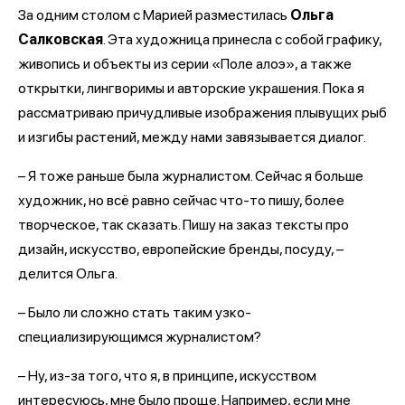
За одним столом с Марией разместилась
Ольга
Салковская
. Эта художница принесла с собой графику,
живопись и объекты из серии «Поле алоэ», а также
открытки, лингворимы и авторские украшения. Пока я
рассматриваю причудливые изображения плывущих рыб
и изгибы растений, между нами завязывается диалог.
– Я тоже раньше была журналистом. Сейчас я больше
художник, но всё равно сейчас что-то пишу, более
творческое, так сказать. Пишу на заказ тексты про
дизайн, искусство, европейские бренды, посуду, –
делится Ольга.
– Было ли сложно стать таким узко-
специализирующимся журналистом?
– Ну, из-за того, что я, в принципе, искусством
интересуюсь, мне было проще. Например, если мне