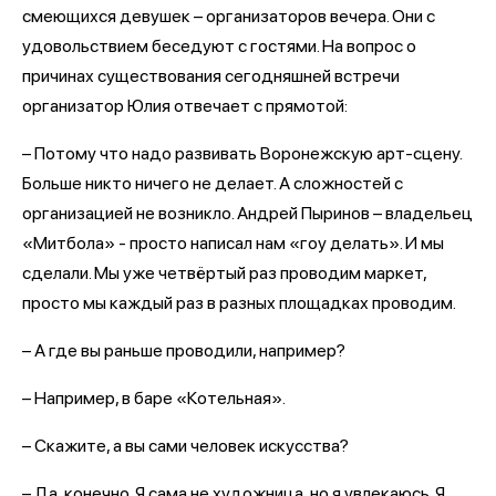
смеющихся девушек – организаторов вечера. Они с
удовольствием беседуют с гостями. На вопрос о
причинах существования сегодняшней встречи
организатор Юлия отвечает с прямотой:
– Потому что надо развивать Воронежскую арт-сцену.
Больше никто ничего не делает. А сложностей с
организацией не возникло. Андрей Пыринов – владельец
«Митбола» - просто написал нам «гоу делать». И мы
сделали. Мы уже четвёртый раз проводим маркет,
просто мы каждый раз в разных площадках проводим.
– А где вы раньше проводили, например?
– Например, в баре «Котельная».
– Скажите, а вы сами человек искусства?
– Да, конечно. Я сама не художница, но я увлекаюсь. Я