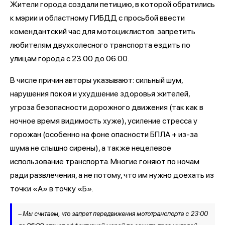
Жители города создали петицию, в которой обратились
к мэрии и областному ГИБДД с просьбой ввести
комендантский час для мотоциклистов: запретить
любителям двухколесного транспорта ездить по
улицам города с 23:00 до 06:00.
В числе причин авторы указывают: сильный шум,
нарушения покоя и ухудшение здоровья жителей,
угроза безопасности дорожного движения (так как в
ночное время видимость хуже), усиление стресса у
горожан (особенно на фоне опасности БПЛА + из-за
шума не слышно сирены), а также нецелевое
использование транспорта. Многие гоняют по ночам
ради развлечения, а не потому, что им нужно доехать из
точки «А» в точку «Б».
– Мы считаем, что запрет передвижения мототранспорта с 23:00