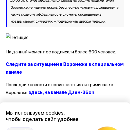
до 06:00 станет эффективной мерой по защите прав жителей
Воронежа на тишину, покой, безопасные условия проживания, а
также повысит эффективность системы оповещения в
чрезвычайных ситуациях, – подчеркнули авторы петиции.
На данный момент ее подписали более 600 человек.
Следите за ситуацией в Воронеже в специальном
канале
Последние новости о происшествиях и криминале в
Воронеже
здесь, на канале Дзен-36on
Отзывы, эмоции, мнения, комментарии и обсуждения
Мы используем cookies,
происшествий в Воронеже и Воронежской области
на
чтобы сделать сайт удобнее
канале Дзен 36on