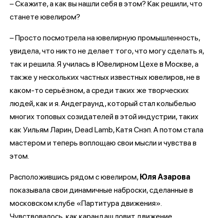
– Скажите, а как вы нашли себя в этом? Как решили, что
станете ювелиром?
– Просто посмотрела на ювелирную промышленность,
увидела, что никто не делает того, что могу сделать я,
так и решила. Я училась в Ювелирном Цехе в Москве, а
также у нескольких частных известных ювелиров, не в
каком-то серьёзном, а среди таких же творческих
людей, как и я. Андеграунд, который стал колыбелью
многих топовых созидателей в этой индустрии, таких
как Уильям Ларин, Dead Lamb, Катя Снэп. А потом стала
мастером и теперь воплощаю свои мысли и чувства в
этом.
Расположившись рядом с ювелиром,
Юля Азарова
показывала свои динамичные наброски, сделанные в
московском клубе «Партитура движения».
Чувствовалось, как карандаш ловит движение,