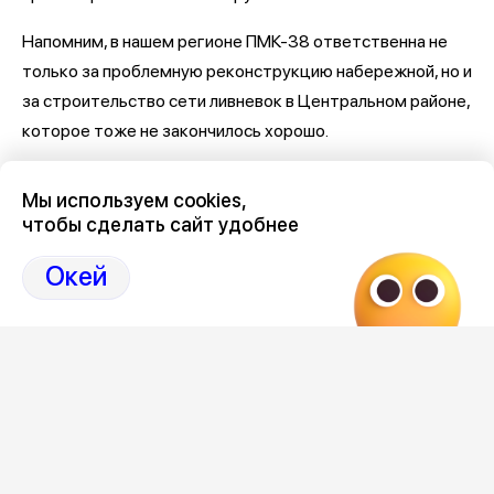
Напомним, в нашем регионе ПМК-38 ответственна не
только за проблемную реконструкцию набережной, но и
за строительство сети ливневок в Центральном районе,
которое тоже не закончилось хорошо.
Последние новости о Петровской набережной и
Мы используем cookies,
связанными с ней коррупцией и мошенничеством
здесь,
чтобы сделать сайт удобнее
на Дзен-канале нашего города 36
Окей
Отзывы, эмоции, мнения,
комментарии и
обсуждения на страницах Дзен 36on
# Петровская набережная
# Петровская набережная Воронеж
# Петровская набережная Воронеж отзывы
# Коррупция Воронеж
# Коррупция Воронеж сегодня