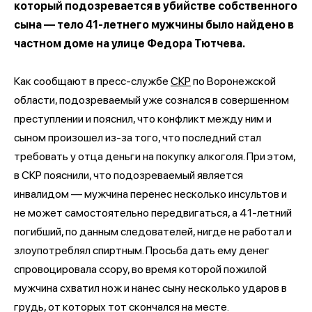
который подозревается в убийстве собственного
сына — тело 41-летнего мужчины было найдено в
частном доме на улице Федора Тютчева.
Как сообщают в пресс-службе
СКР
по Воронежской
области, подозреваемый уже сознался в совершенном
преступлении и пояснил, что конфликт между ним и
сыном произошел из-за того, что последний стал
требовать у отца деньги на покупку алкоголя. При этом,
в СКР пояснили, что подозреваемый является
инвалидом — мужчина перенес несколько инсультов и
не может самостоятельно передвигаться, а 41-летний
погибший, по данным следователей, нигде не работал и
злоупотреблял спиртным. Просьба дать ему денег
спровоцировала ссору, во время которой пожилой
мужчина схватил нож и нанес сыну несколько ударов в
грудь, от которых тот скончался на месте.