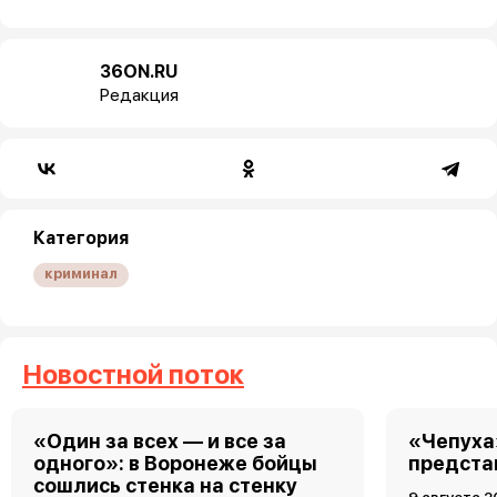
36ON.RU
Редакция
Категория
криминал
Новостной поток
«Один за всех — и все за
«Чепуха
одного»: в Воронеже бойцы
предста
сошлись стенка на стенку
9 августа 2