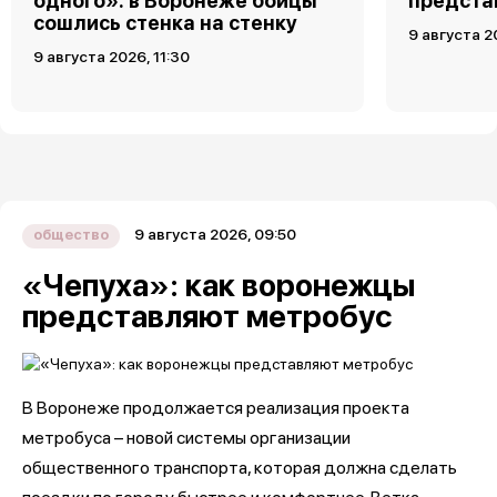
одного»: в Воронеже бойцы
предста
сошлись стенка на стенку
9 августа 2
9 августа 2026, 11:30
9 августа 2026, 09:50
общество
«Чепуха»: как воронежцы
представляют метробус
В Воронеже продолжается реализация проекта
метробуса – новой системы организации
общественного транспорта, которая должна сделать