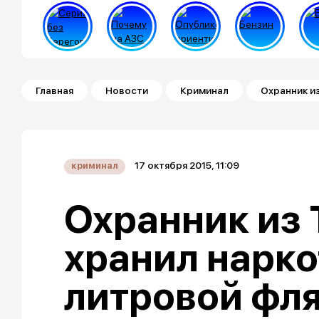
Строка навигации
Главная
Новости
Криминал
Охранник и
17 октября 2015, 11:09
криминал
Охранник из
хранил нарко
литровой фля