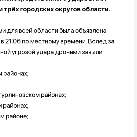
и трёх городских округов области.
ми для всей области была объявлена
 21:06 по местному времени. Вслед за
нной угрозой удара дронами завыли:
м районах;
утурлиновском районах;
 районах;
м районе;