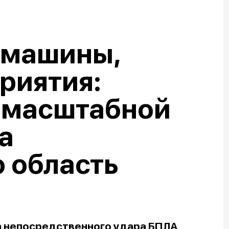
 машины,
риятия:
 масштабной
а
 область
а непосредственного удара БПЛА