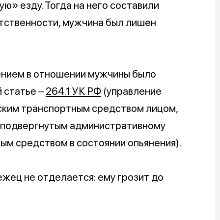
ю» езду. Тогда на него составили
тственности, мужчина был лишен
ением в отношении мужчины было
 статье –
264.1 УК РФ
(управление
ским транспортным средством лицом,
, подвергнутым административному
ым средством в состоянии опьянения).
жец не отделается: ему грозит до