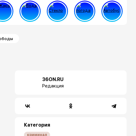
вободы
36ON.RU
Редакция
Категория
криминал