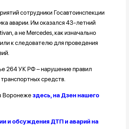
риятий сотрудники Госавтоинспекции
ика аварии. Им оказался 43-летний
van, а не Mercedes, как изначально
вили к следователю для проведения
ий.
ье 264 УК РФ – нарушение правил
 транспортных средств.
 в Воронеже
здесь, на Дзен нашего
и и обсуждения ДТП и аварий на