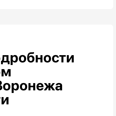
одробности
ом
Воронежа
ги