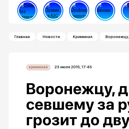
Строка навигации
Главная
Новости
Криминал
Воронежцу,
23 июля 2015, 17:45
криминал
Воронежцу, 
севшему за р
грозит до дв