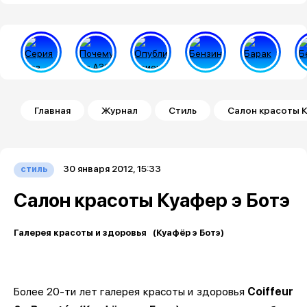
Строка навигации
Главная
Журнал
Стиль
Салон красоты К
30 января 2012, 15:33
стиль
Салон красоты Куафер э Ботэ
Галерея красоты и здоровья
(Куафёр э Ботэ)
Более 20-ти лет галерея красоты и здоровья
Coiffeur