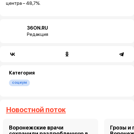
центра – 48,7%.
36ON.RU
Редакция
Категория
социум
Новостной поток
Воронежские врачи
Грозы и 
сохранили раздробленную в
Воронеж