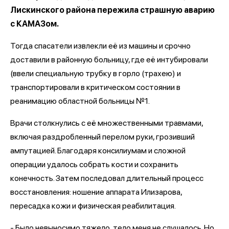
Лискинского района пережила страшную аварию
с КАМАЗом.
Тогда спасатели извлекли её из машины и срочно
доставили в районную больницу, где её интубировали
(ввели специальную трубку в горло (трахею) и
транспортировали в критическом состоянии в
реанимацию областной больницы №1.
Врачи столкнулись с её множественными травмами,
включая раздробленный перелом руки, грозивший
ампутацией. Благодаря консилиумам и сложной
операции удалось собрать кости и сохранить
конечность. Затем последовал длительный процесс
восстановления: ношение аппарата Илизарова,
пересадка кожи и физическая реабилитация.
- Было невыносимо тяжело, тело меня не слушалось. Но