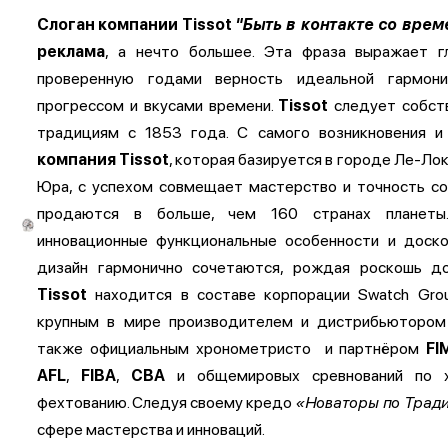
Слоган компании Tissot
"Быть в контакте со врем
реклама
, а нечто большее. Эта фраза выражает 
проверенную годами верность идеальной гармони
прогрессом и вкусами времени.
Tissot
следует собст
традициям с 1853 года. С самого возникновения и
компания Tissot
, которая базируется в городе Ле-Лок
Юра, с успехом совмещает мастерство и точность со 
продаются в больше, чем 160 странах планеты
инновационные функциональные особенности и доско
дизайн гармонично сочетаются, рождая роскошь д
Tissot
находится в составе корпорации Swatch Gro
крупным в мире производителем и дистрибьютором 
также официальным хронометристо и партнёром
FI
AFL
,
FIBA
,
CBA
и общемировых сревнований по х
фехтованию. Следуя своему кредо
«Новаторы по Tрад
сфере мастерства и инноваций.