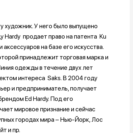
ту художник. У него было выпущено
ду Hardy продает право на патента Ku
и аксессуаров на базе его искусства.
которой принадлежит торговая марка и
Линия одежды в течение двух лет
ъектом интереса Saks. В 2004 году
ельер и предприниматель, получает
брендом Ed Hardy. Под его
чает мировое признание и сейчас
упных городах мира – Нью-Йорк, Лос
т и пр.