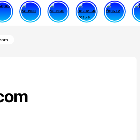
.com
.com