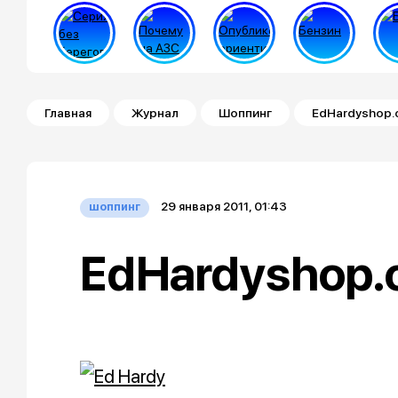
Строка навигации
Главная
Журнал
Шоппинг
EdHardyshop
29 января 2011, 01:43
шоппинг
EdHardyshop