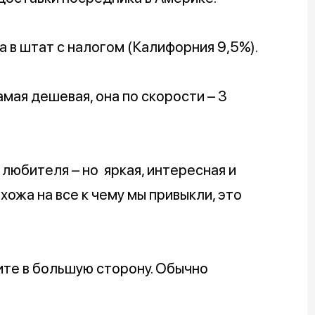
а в штат с налогом (Калифорния 9,5%).
мая дешевая, она по скорости – 3
любителя – но яркая, интересная и
ожа на все к чему мы привыкли, это
ите в большую сторону. Обычно