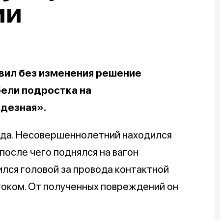
ии
вил без изменения решение
бели подростка на
одезная».
ода. Несовершеннолетний находился
осле чего поднялся на вагон
ился головой за провода контактной
током. От полученных повреждений он