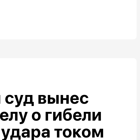
 суд вынес
елу о гибели
 удара током