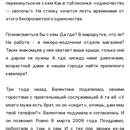
перекинуться не с кем. Как в той песенке: «одиночество
-- сволочь!». На стенку хочется лезть временами от
этого беспросветного одиночества.
Познакомиться бы с кем. Да где? В маршрутке, что ли?
На работе - в ликеро-водочном отделе магазина?
Таких знакомцев у нее хватает выше крыши, только они
и даром не нужны. А где, между нами девочками,
возрастной даме в нашем городе найти приличного
кавалера?..
Три года назад Валентина поделилась своими
горестями с приятельницей-сослуживицей. А та ей: «У
моего мужа есть брат, но он «сидит», хочешь, дам ему
твой телефон?». Валентина подумала и согласилась. И
он позвонил. Ровно 8 марта 2009 года. Поздравил,
поболтали о том, о сем. И с тех пор звонки из-за