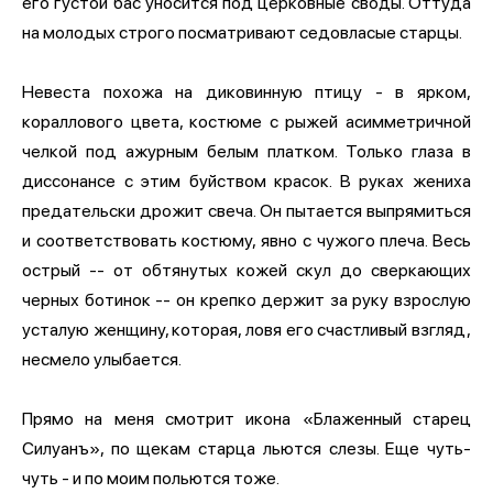
его густой бас уносится под церковные своды. Оттуда
на молодых строго посматривают седовласые старцы.
Невеста похожа на диковинную птицу - в ярком,
кораллового цвета, костюме с рыжей асимметричной
челкой под ажурным белым платком. Только глаза в
диссонансе с этим буйством красок. В руках жениха
предательски дрожит свеча. Он пытается выпрямиться
и соответствовать костюму, явно с чужого плеча. Весь
острый -- от обтянутых кожей скул до сверкающих
черных ботинок -- он крепко держит за руку взрослую
усталую женщину, которая, ловя его счастливый взгляд,
несмело улыбается.
Прямо на меня смотрит икона «Блаженный старец
Силуанъ», по щекам старца льются слезы. Еще чуть-
чуть - и по моим польются тоже.