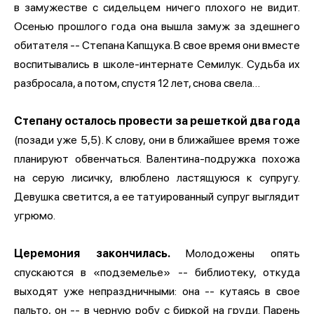
в замужестве с сидельцем ничего плохого не видит.
Осенью прошлого года она вышла замуж за здешнего
обитателя -- Степана Капщука. В свое время они вместе
воспитывались в школе-интернате Семилук. Судьба их
разбросала, а потом, спустя 12 лет, снова свела…
Степану осталось провести за решеткой два года
(позади уже 5,5). К слову, они в ближайшее время тоже
планируют обвенчаться. Валентина-подружка похожа
на серую лисичку, влюблено ластящуюся к супругу.
Девушка светится, а ее татуированный супруг выглядит
угрюмо.
Церемония закончилась.
Молодожены опять
спускаются в «подземелье» -- библиотеку, откуда
выходят уже непраздничными: она -- кутаясь в свое
пальто, он -- в черную робу с биркой на груди. Парень