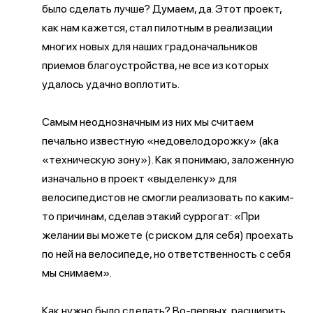
было сделать лучше? Думаем, да. Этот проект,
как нам кажется, стал пилотным в реализации
многих новых для наших градоначальников
приемов благоустройства, не все из которых
удалось удачно воплотить.
Самым неоднозначным из них мы считаем
печально известную «недовелодорожку» (aka
«техническую зону»). Как я понимаю, заложенную
изначально в проект «выделенку» для
велосипедистов не смогли реализовать по каким-
то причинам, сделав этакий суррогат: «При
желании вы можете (с риском для себя) проехать
по ней на велосипеде, но ответственность с себя
мы снимаем».
Как нужно было сделать? Во-первых, расширить