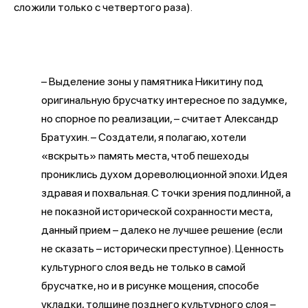
сложили только с четвертого раза).
– Выделение зоны у памятника Никитину под
оригинальную брусчатку интересное по задумке,
но спорное по реализации, – считает Александр
Братухин. – Создатели, я полагаю, хотели
«вскрыть» память места, чтоб пешеходы
прониклись духом дореволюционной эпохи. Идея
здравая и похвальная. С точки зрения подлинной, а
не показной исторической сохранности места,
данный прием – далеко не лучшее решение (если
не сказать – исторически преступное). Ценность
культурного слоя ведь не только в самой
брусчатке, но и в рисунке мощения, способе
укладки, толщине позднего культурного слоя –