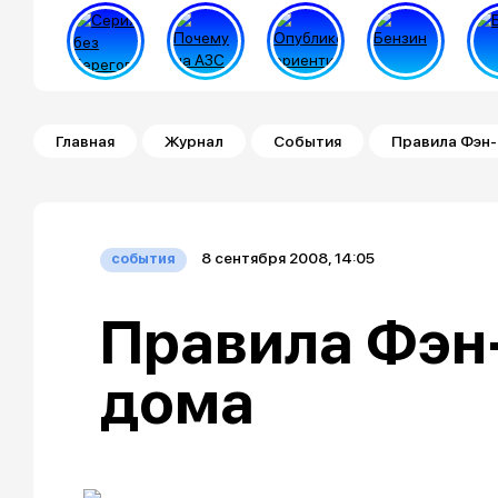
Строка навигации
Главная
Журнал
События
Правила Фэн-
8 сентября 2008, 14:05
события
Правила Фэн
дома