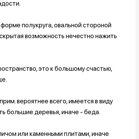
адости.
 форме полукруга, овальной стороной
 скрытая возможность нечестно нажить
пространство, это к большому счастью,
це.
рим. вероятнее всего, имеется в виду
ь большие деревья, иначе - беда.
пичом или каменными плитами, иначе