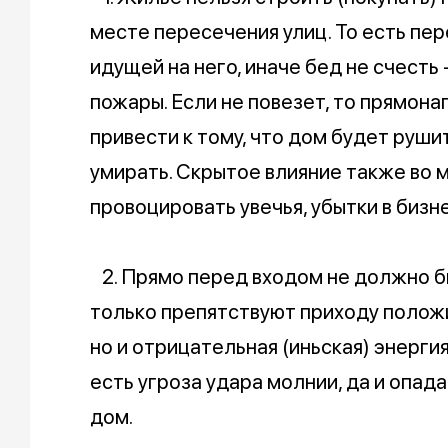
месте пересечения улиц. То есть пе
идущей на него, иначе бед не счесть 
пожары. Если не повезет, то прямон
привести к тому, что дом будет руши
умирать. Скрытое влияние также во
провоцировать увечья, убытки в бизн
2. Прямо перед входом не должно быт
только препятствуют приходу положи
но и отрицательная (иньская) энергия
есть угроза удара молнии, да и опад
дом.