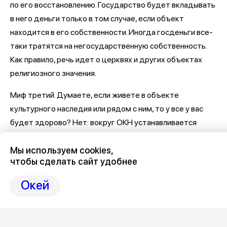
по его восстановлению. Государство будет вкладывать
в него деньги только в том случае, если объект
находится в его собственности. Иногда госденьги все-
таки тратятся на негосударственную собственность.
Как правило, речь идет о церквях и других объектах
религиозного значения.
Миф третий. Думаете, если живете в объекте
культурного наследия или рядом с ним, то у все у вас
будет здорово? Нет: вокруг ОКН устанавливается
охранная зона и запрещается почти любая
Мы используем cookies,
хозяйственная деятельность. Про стройки и ремонты
чтобы сделать сайт удобнее
можете забыть. Но иногда, как отмечает глава
областного управления по охране ОКН Сергей
Окей
Третьяков, об уменьшении охранной зоны можно
законно договориться с чиновниками. Кстати, очень
часто объектом культурного наследия могут признать