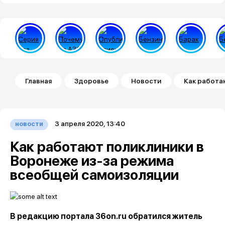
Строка навигации
Главная
Здоровье
Новости
Как работа
3 апреля 2020, 13:40
новости
Как работают поликлиники в
Воронеже из-за режима
всеобщей самоизоляции
В редакцию портала 36on.ru обратился житель