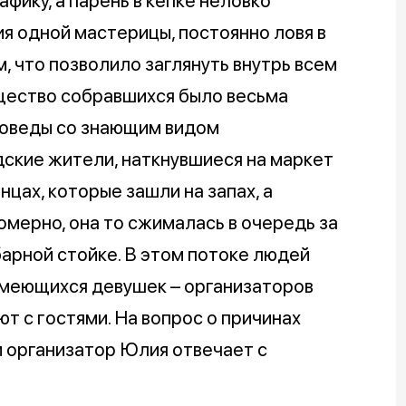
фику, а парень в кепке неловко
я одной мастерицы, постоянно ловя в
, что позволило заглянуть внутрь всем
бщество собравшихся было весьма
воведы со знающим видом
ские жители, наткнувшиеся на маркет
нцах, которые зашли на запах, а
омерно, она то сжималась в очередь за
барной стойке. В этом потоке людей
смеющихся девушек – организаторов
т с гостями. На вопрос о причинах
 организатор Юлия отвечает с