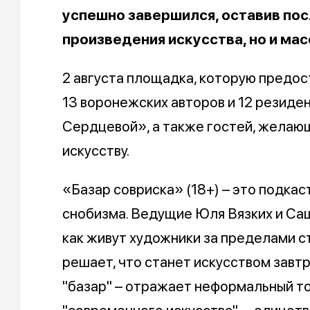
успешно завершился, оставив пос
произведения искусства, но и мас
2 августа площадка, которую предо
13 воронежских авторов и 12 резиде
Сердцевой», а также гостей, желающ
искусству.
«Базар совриска» (18+) – это подкас
снобизма. Ведущие Юля Вязких и Са
как живут художники за пределами ст
решает, что станет искусством завтр
"базар" – отражает неформальный тон