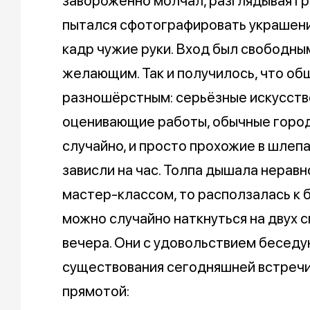
завороженно молчал, разглядывая гра
пытался сфотографировать украшени
кадр чужие руки. Вход был свободным
желающим. Так и получилось, что о
разношёрстным: серьёзные искусст
оценивающие работы, обычные город
случайно, и просто прохожие в шлепа
зависли на час. Толпа дышала неравн
мастер-классом, то расползалась к 
можно случайно наткнуться на двух 
вечера. Они с удовольствием беседую
существования сегодняшней встречи
прямотой: