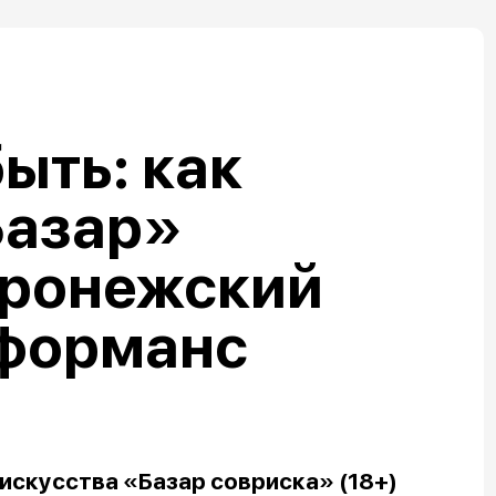
ыть: как
Базар»
оронежский
рформанс
искусства «Базар совриска» (18+)