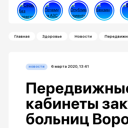
Строка навигации
Главная
Здоровье
Новости
Передвижны
6 марта 2020, 13:41
новости
Передвижные
кабинеты зак
больниц Вор