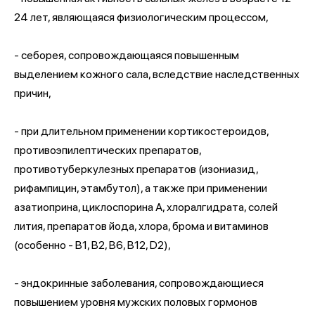
24 лет, являющаяся физиологическим процессом,
- себорея, сопровождающаяся повышенным
выделением кожного сала, вследствие наследственных
причин,
- при длительном применении кортикостероидов,
противоэпилептических препаратов,
противотуберкулезных препаратов (изониазид,
рифампицин, этамбутол), а также при применении
азатиоприна, циклоспорина А, хлоралгидрата, солей
лития, препаратов йода, хлора, брома и витаминов
(особенно - В1, B2, В6, В12, D2),
- эндокринные заболевания, сопровождающиеся
повышением уровня мужских половых гормонов