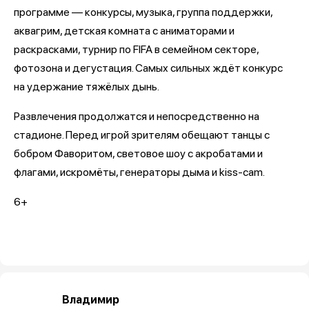
программе — конкурсы, музыка, группа поддержки,
аквагрим, детская комната с аниматорами и
раскрасками, турнир по FIFA в семейном секторе,
фотозона и дегустация. Самых сильных ждёт конкурс
на удержание тяжёлых дынь.
Развлечения продолжатся и непосредственно на
стадионе. Перед игрой зрителям обещают танцы с
бобром Фаворитом, световое шоу с акробатами и
флагами, искромёты, генераторы дыма и kiss-cam.
6+
Владимир