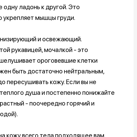
 одну ладонь к другой. Это
 укрепляет мышцы груди.
онизирующий и освежающий.
ой рукавицей, мочалкой - это
тшелушивает ороговевшие клетки
лжен быть достаточно нейтральным,
о пересушивать кожу. Если вы не
 теплого душа и постепенно понижайте
растный - поочередно горячий и
одой).
а кожу всего тела подходящее вам