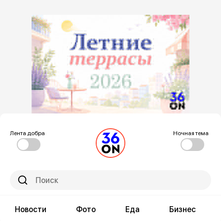
Лента добра
Ночная тема
Новости
Фото
Еда
Бизнес