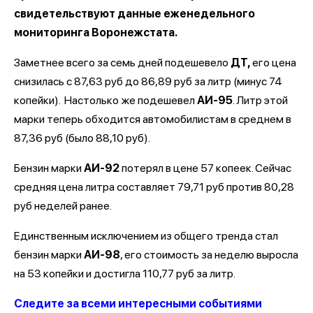
свидетельствуют данные еженедельного
мониторинга Воронежстата.
Заметнее всего за семь дней подешевело
ДТ,
его цена
снизилась с 87,63 руб до 86,89 руб за литр (минус 74
копейки). Настолько же подешевел
АИ-95
. Литр этой
марки теперь обходится автомобилистам в среднем в
87,36 руб (было 88,10 руб).
Бензин марки
АИ-92
потерял в цене 57 копеек. Сейчас
средняя цена литра составляет 79,71 руб против 80,28
руб неделей ранее.
Единственным исключением из общего тренда стал
бензин марки
АИ-98
, его стоимость за неделю выросла
на 53 копейки и достигла 110,77 руб за литр.
Следите за всеми интересными событиями