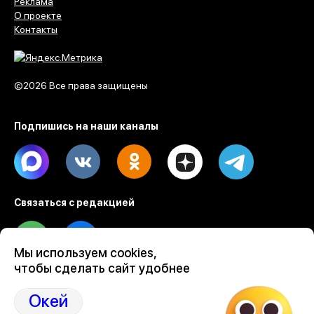
Реклама
О проекте
Контакты
©2026 Все права защищены
Подпишись на наши каналы
Max
Vk
Ok
Dzen
Telegram
Связаться с редакцией
Tel
Email
Мы используем cookies,
чтобы сделать сайт удобнее
Разработка веб проектов Evrone
Custom software & mobile development
Окей
Ruby on Rails development by Evrone