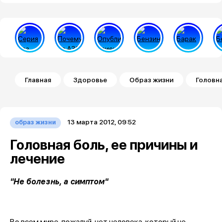
Строка навигации
Главная
Здоровье
Образ жизни
Головна
13 марта 2012, 09:52
образ жизни
Головная боль, ее причины и
лечение
"Не болезнь, а симптом"
Во всем мире, пожалуй, нет человека, который не