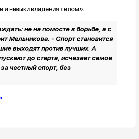
е и навыки владения телом».
ждать: не на помосте в борьбе, а с
рит Мельникова. - Спорт становится
чшие выходят против лучших. А
пускают до старта, исчезает самое
 за честный спорт, без
ь