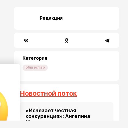
Редакция
Категория
общество
Новостной поток
«Исчезает честная
конкуренция»: Ангелина
Мельникова назвала причину
отказа в получении визы для