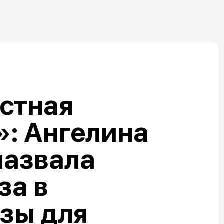
стная
: Ангелина
назвала
за в
зы для