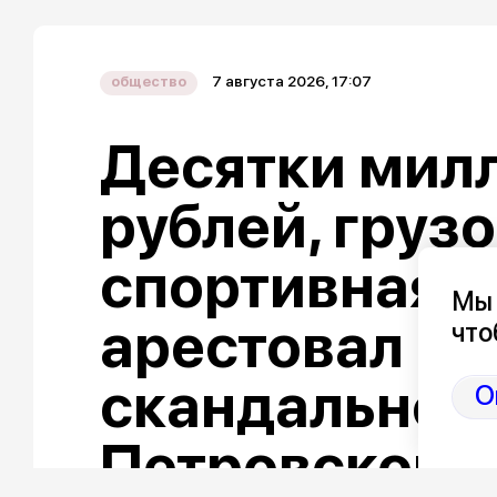
7 августа 2026, 17:07
общество
Десятки мил
рублей, груз
спортивная «
Мы 
арестовал ак
что
скандальног
О
Петровской 