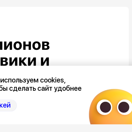
лионов
овики и
Ауди» – суд
используем cookies,
тивы
бы сделать сайт удобнее
о подрядчика
кей
набережной в