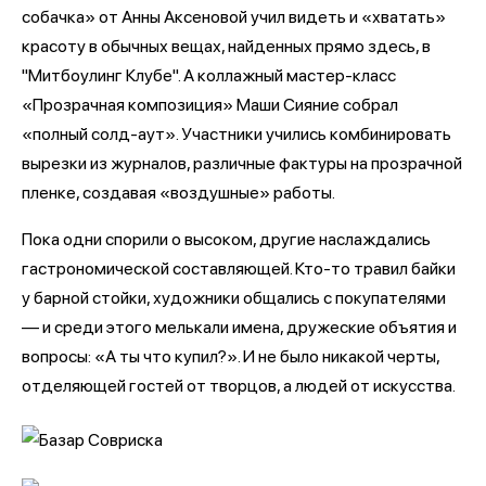
собачка» от Анны Аксеновой учил видеть и «хватать»
красоту в обычных вещах, найденных прямо здесь, в
"Митбоулинг Клубе". А коллажный мастер-класс
«Прозрачная композиция» Маши Сияние собрал
«полный солд-аут». Участники учились комбинировать
вырезки из журналов, различные фактуры на прозрачной
пленке, создавая «воздушные» работы.
Пока одни спорили о высоком, другие наслаждались
гастрономической составляющей. Кто-то травил байки
у барной стойки, художники общались с покупателями
— и среди этого мелькали имена, дружеские объятия и
вопросы: «А ты что купил?». И не было никакой черты,
отделяющей гостей от творцов, а людей от искусства.