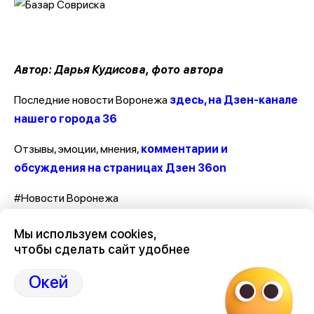
Автор: Дарья Кудисова, фото автора
Последние новости Воронежа
здесь, на Дзен-канале
нашего города 36
Отзывы, эмоции, мнения,
комментарии и
обсуждения на страницах Дзен 36on
#Новости Воронежа
#Новости Воронеж
Мы используем cookies,
#Воронеж новости
чтобы сделать сайт удобнее
#Новости Воронежа сегодня
#Новости Воронежа и Воронежской области
Окей