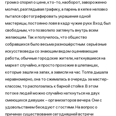
громко спорил о цене, кто-то, наоборот, завороженно
молчал, разглядывая графику, а парень в кепке неловко
пытался сфотографировать украшения одной
мастерицы, постоянно ловя в кадр чужие руки. Вход был
свободным, что позволило заглянуть внутрь всем
желающим. Так и получилось, что общество
собравшихся было весьма разношёрстным: серьёзные
искусствоведы со знающим видом оценивающие
работы, обычные городские жители, наткнувшиеся на
маркет случайно, и просто прохожие в шлепанцах,
которые зашли на запах, а зависли на час. Толпа дышала
неравномерно, она то сжималась в очередь за мастер-
классом, то расползалась к барной стойке. В этом
потоке людей можно случайно наткнуться на двух
смеющихся девушек – организаторов вечера. Они с
удовольствием беседуют с гостями. На вопрос о
причинах существования сегодняшней встречи