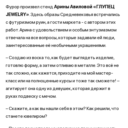
Фурор произвел стенд
Арины Авиловой «ГЛУПЕЦ
JEWELRY»
. Здесь образы Средневековья встречались
с футуризмом руин, а гости маркета - с автором этих
работ. Арина с удовольствием и особым энтузиазмом
отвечала на все вопросы, которые задавали ей люди,
заинтересованные её необычными украшениями.
– Создаю из воска то, как будет выглядеть изделие,
готовлю форму, а затем отливаю в металле. Это всё не
так сложно, как кажется, приходите на мой мастер-
класс или на полноценные курсы и тоже так сможете! –
агитирует она одну из девушек, которая держит в
руках подвеску с мечом.
– Скажите, а как вы нашли себя в этом? Как решили, что
станете ювелиром?