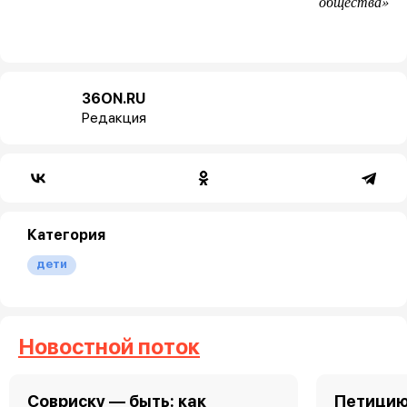
общества»
36ON.RU
Редакция
Категория
дети
Новостной поток
Совриску — быть: как
Петицию