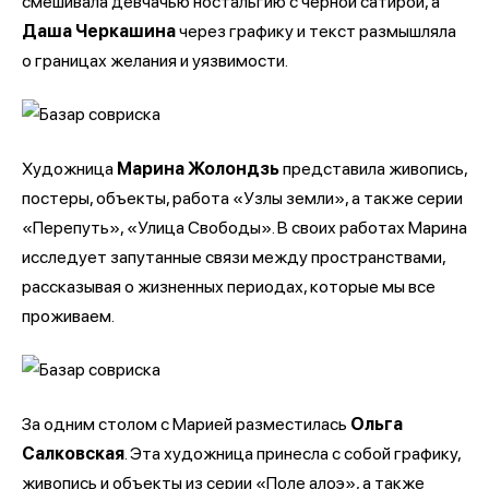
смешивала девчачью ностальгию с черной сатирой, а
Даша Черкашина
через графику и текст размышляла
о границах желания и уязвимости.
Художница
Марина Жолондзь
представила живопись,
постеры, объекты, работа «Узлы земли», а также серии
«Перепуть», «Улица Свободы». В своих работах Марина
исследует запутанные связи между пространствами,
рассказывая о жизненных периодах, которые мы все
проживаем.
За одним столом с Марией разместилась
Ольга
Салковская
. Эта художница принесла с собой графику,
живопись и объекты из серии «Поле алоэ», а также