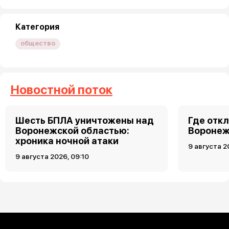
Категория
общество
Новостной поток
Шесть БПЛА уничтожены над
Где откл
Воронежской областью:
Воронеже
хроника ночной атаки
9 августа 2
9 августа 2026, 09:10
Загрузить ещё