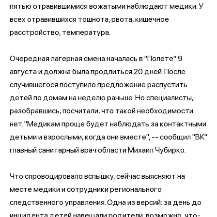
пятью отравившимися вожатыми наблюдают медики. У
всех отравившихся тошнота, рвота, кишечное
расстройство, температура.
Очередная лагерная смена началась в "Полете" 9
августа и должна была продлиться 20 дней. После
случившегося поступило предложение распустить
детей по домам на неделю раньше. Но специалисты,
разобравшись, посчитали, что такой необходимости
нет. "Медикам проще будет наблюдать за контактными
детьми и взрослыми, когда они вместе", -- сообщил "ВК"
главный санитарный врач области Михаил Чубирко.
Что спровоцировало вспышку, сейчас выясняют на
месте медики и сотрудники регионального
следственного управления. Одна из версий: за день до
инцидента детей навещали родители, возможно, что-