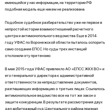
имеющейся у нас информации, на территории РФ
подобная модель еще никем не реализована.
Подобное судебное разбирательство уже не первое в
непростой истории взаимоотношений расчетного
центра и антимонопольного ведомства. Еще в 2014
году УФАС по Воронежской области пыталось оспорить
само создание ЕПСС. Но суды трех инстанций
отклонили эту претензию.
В мае 2015 года УФАС привлекло АО «ЕПСС ЖКХ ВО» и
его генерального директора к административной
ответственности за непредставление документов,
разглашающих информацию о третьих лицах. Ссылалось
антимонопольное ведомство все на тот же закон о
защите конкуренции. В результате рассмотрения двух
дел арбитражный суд Центрального района признал