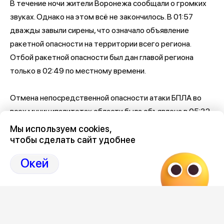
В течение ночи жители Воронежа сообщали о громких
звуках. Однако на этом всё не закончилось. В 01:57
дважды завыли сирены, что означало объявление
ракетной опасности на территории всего региона.
Отбой ракетной опасности был дан главой региона
только в 02:49 по местному времени.
Отмена непосредственной опасности атаки БПЛА во
всех муниципалитетах области была объявлена в 05:32
утра. Однако сам режим опасности атаки дронами по-
Мы используем cookies,
прежнему сохраняется на территории всего региона.
чтобы сделать сайт удобнее
Окей
По оперативной информации главы Воронежской
области, за прошедшую ночь в небе над самим
Воронежем и 14 районами региона, было обнаружено и
уничтожено 57 БПЛА. На этот раз, по предварительным
данным, обошлось без пострадавших.