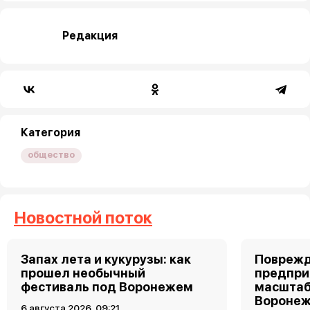
Редакция
Категория
общество
Новостной поток
Запах лета и кукурузы: как
Поврежд
прошел необычный
предпри
фестиваль под Воронежем
масштаб
Воронеж
6 августа 2026, 09:21