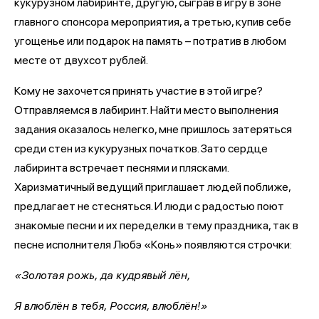
кукурузном лабиринте, другую, сыграв в игру в зоне
главного спонсора мероприятия, а третью, купив себе
угощенье или подарок на память – потратив в любом
месте от двухсот рублей.
Кому не захочется принять участие в этой игре?
Отправляемся в лабиринт. Найти место выполнения
задания оказалось нелегко, мне пришлось затеряться
среди стен из кукурузных початков. Зато сердце
лабиринта встречает песнями и плясками.
Харизматичный ведущий приглашает людей поближе,
предлагает не стесняться. И люди с радостью поют
знакомые песни и их переделки в тему праздника, так в
песне исполнителя Любэ «Конь» появляются строчки:
«Золотая рожь, да кудрявый лён,
Я влюблён в тебя, Россия, влюблён!»