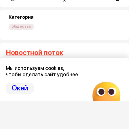
Категория
общество
Новостной поток
Мы используем cookies,
Три тысячи воронежцев
Где на 
чтобы сделать сайт удобнее
потребовали запретить
проезд 
мототранспорт по ночам
9 августа 2
Окей
9 августа 2026, 19:10
Загрузить ещё