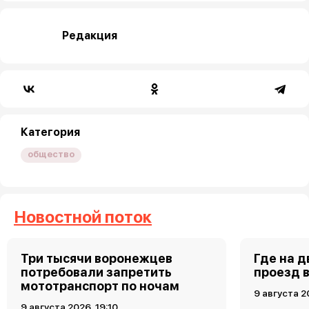
Редакция
Категория
общество
Новостной поток
Три тысячи воронежцев
Где на 
потребовали запретить
проезд 
мототранспорт по ночам
9 августа 2
9 августа 2026, 19:10