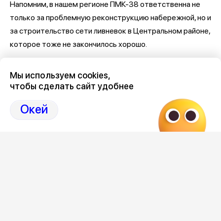
Напомним, в нашем регионе ПМК-38 ответственна не
только за проблемную реконструкцию набережной, но и
за строительство сети ливневок в Центральном районе,
которое тоже не закончилось хорошо.
Последние новости о Петровской набережной и
Мы используем cookies,
связанными с ней коррупцией и мошенничеством
здесь,
чтобы сделать сайт удобнее
на Дзен-канале нашего города 36
Окей
Отзывы, эмоции, мнения,
комментарии и
обсуждения на страницах Дзен 36on
# Петровская набережная
# Петровская набережная Воронеж
# Петровская набережная Воронеж отзывы
# Коррупция Воронеж
# Коррупция Воронеж сегодня