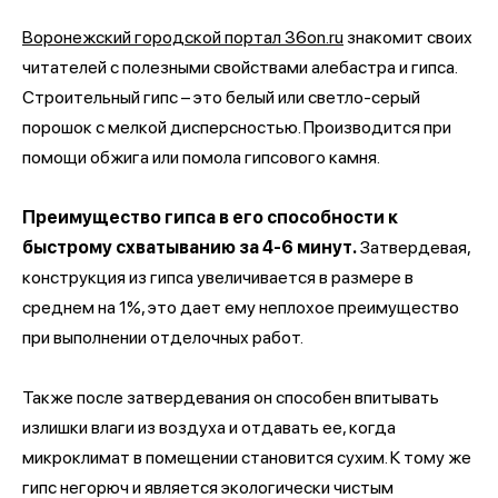
Воронежский городской портал 36on.ru
знакомит своих
читателей с полезными свойствами алебастра и гипса.
Строительный гипс – это белый или светло-серый
порошок с мелкой дисперсностью. Производится при
помощи обжига или помола гипсового камня.
Преимущество гипса в его способности к
быстрому схватыванию за 4-6 минут.
Затвердевая,
конструкция из гипса увеличивается в размере в
среднем на 1%, это дает ему неплохое преимущество
при выполнении отделочных работ.
Также после затвердевания он способен впитывать
излишки влаги из воздуха и отдавать ее, когда
микроклимат в помещении становится сухим. К тому же
гипс негорюч и является экологически чистым