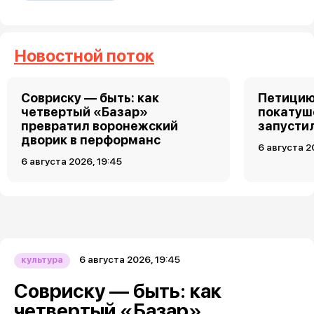
Новостной поток
Совриску — быть: как
Петицию
четвертый «Базар»
покатуш
превратил воронежский
запусти
дворик в перформанс
6 августа 2
6 августа 2026, 19:45
6 августа 2026, 19:45
культура
Совриску — быть: как
четвертый «Базар»