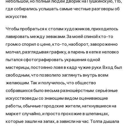
небольшой, но полный людей дворик на Пушкинскую, 11Б,
где собирались услышать самые честные разговоры об
искусстве.
Чтобы пробраться к столам художников, приходилось
лавировать между зеваками. За моей спиной кто-то
громко спорил о цене, кто-то, наоборот, завороженно
молчал, разглядывая графику, а парень в кепке неловко
пытался сфотографировать украшения одной
мастерицы, постоянно ловя в кадр чужие руки. Вход был
свободным, что позволило заглянуть внутрь всем
желающим. Так и получилось, что общество
собравшихся было весьма разношёрстным: серьёзные
искусствоведы со знающим видом оценивающие
работы, обычные городские жители, наткнувшиеся на
маркет случайно, и просто прохожие в шлепанцах,
которые зашли на запах, а зависли на час. Толпа дышала