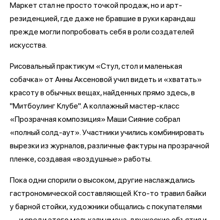
Маркет стал не просто точкой продаж, но и арт-
резиденцией, где даже не бравшие в руки карандаш
прежде могли попробовать себя в роли создателей
искусства.
Рисовальный практикум «Стул, стол и маленькая
собачка» от Анны Аксеновой учил видеть и «хватать»
красоту в обычных вещах, найденных прямо здесь, в
"Митбоулинг Клубе". А коллажный мастер-класс
«Прозрачная композиция» Маши Сияние собрал
«полный солд-аут». Участники учились комбинировать
вырезки из журналов, различные фактуры на прозрачной
пленке, создавая «воздушные» работы.
Пока одни спорили о высоком, другие наслаждались
гастрономической составляющей. Кто-то травил байки
у барной стойки, художники общались с покупателями
— и среди этого мелькали имена, дружеские объятия и