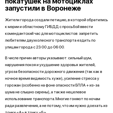
покатушек на мотоциклах
запустили в Воронеже
Жители города создали петицию, в которой обратились
к мэрии и областному ГИБДД с просьбой ввести
комендантский час для мотоциклистов: запретить
любителям двухколесного транспорта ездить по
улицам города с 23:00 до 06:00.
В числе причин авторы указывают: сильный шум,
нарушения покоя и ухудшение здоровья жителей,
угроза безопасности дорожного движения (так как в
ночное время видимость хуже), усиление стресса у
горожан (особенно на фоне опасности БПЛА + из-за
шума не слышно сирены), а также нецелевое
использование транспорта. Многие гоняют по ночам
ради развлечения, а не потому, что им нужно доехать из
точки «А» в точку «Б».