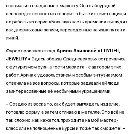
специально созданные к маркету. Она с абсурдной
непосредственностью говорит о быте и экзистенции, и
её работы из серии «Большую часть времени» выглядят
как дневниковые записи, переведенные на язык пятен и
линий.
Фурор произвел стенд
Арины Авиловой «ГЛУПЕЦ
JEWELRY»
. Здесь образы Средневековья встречались
с футуризмом руин, а гости маркета - с автором этих
работ. Арина с удовольствием и особым энтузиазмом
отвечала на все вопросы, которые задавали ей люди,
заинтересованные её необычными украшениями.
– Создаю из воска то, как будет выглядеть изделие,
готовлю форму, а затем отливаю в металле. Это всё не
так сложно, как кажется, приходите на мой мастер-
класс или на полноценные курсы и тоже так сможете! –