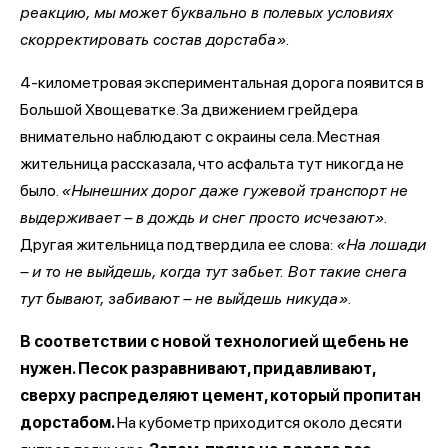
реакцию, мы может буквально в полевых условиях
скорректировать состав дорстаба».
4-километровая экспериментальная дорога появится в
Большой Хвощеватке. За движением грейдера
внимательно наблюдают с окраины села. Местная
жительница рассказала, что асфальта тут никогда не
было.
«Нынешних дорог даже гужевой транспорт не
выдерживает – в дождь и снег просто исчезают»
.
Другая жительница подтвердила ее слова:
«На лошади
– и то не выйдешь, когда тут забьет. Вот такие снега
тут бывают, забивают – не выйдешь никуда».
В соответствии с новой технологией щебень не
нужен. Песок разравнивают, придавливают,
сверху распределяют цемент, который пропитан
дорстабом.
На кубометр приходится около десяти