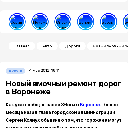
Строка навигации
Главная
Авто
Дороги
Новый ямочный р
4 мая 2012, 16:11
дороги
Новый ямочный ремонт дорог
в Воронеже
Как уже сообщал ранее 36on.ru
Воронеж
, более
месяца назад глава городской администрации
Сергей Колиух объявил о том, что горожане могут
отправлять свои жалобы и претензии о