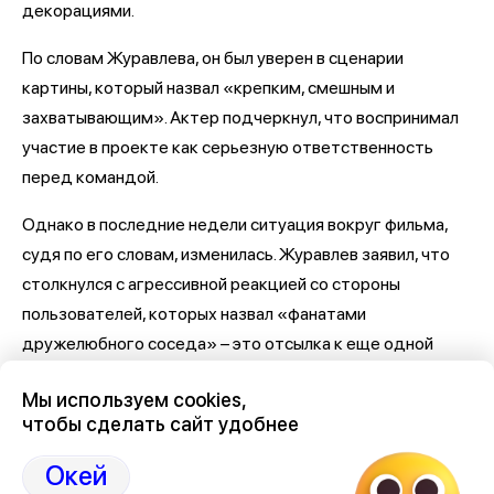
декорациями.
По словам Журавлева, он был уверен в сценарии
картины, который назвал «крепким, смешным и
захватывающим». Актер подчеркнул, что воспринимал
участие в проекте как серьезную ответственность
перед командой.
Однако в последние недели ситуация вокруг фильма,
судя по его словам, изменилась. Журавлев заявил, что
столкнулся с агрессивной реакцией со стороны
пользователей, которых назвал «фанатами
дружелюбного соседа» – это отсылка к еще одной
премьере, «Человек-паук: Новый день» (18+).
Мы используем cookies,
«Последние две недели мне и моей семье почему-то
чтобы сделать сайт удобнее
желают смерти», – написал артист.
Окей