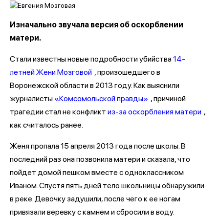
Изначально звучала версия об оскорблении
матери.
Стали известны новые подробности убийства
14-
летней Жени Мозговой
, произошедшего в
Воронежской области в 2013 году. Как выяснили
журналисты
«Комсомольской правды»
, причиной
трагедии стал не конфликт
из-за оскорбления матери
,
как считалось ранее.
Женя пропала 15 апреля 2013 года после школы. В
последний раз она позвонила матери и сказала, что
пойдет домой пешком вместе с одноклассником
Иваном. Спустя пять дней тело школьницы обнаружили
в реке. Девочку задушили, после чего к ее ногам
привязали веревку с камнем и сбросили в воду.