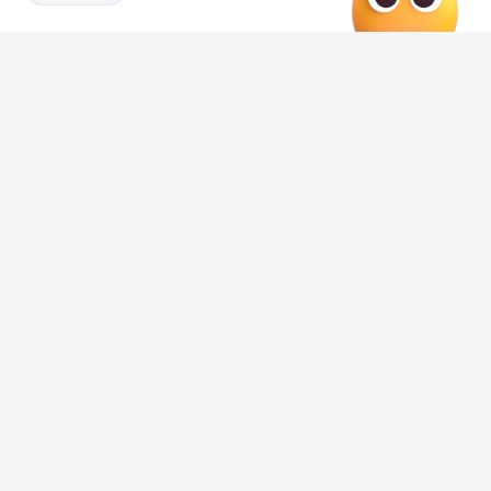
Он также рассказал о сильном эмоциональном
напряжении, которое испытывает из-за происходящего.
При этом актер заявил, что воспринимает хейт как
своеобразную плату за участие в большом проекте и не
намерен отказываться от поддержки фильма.
Журавлев выразил уверенность в режиссере, сценарии
и всей съемочной команде «Колобка». По его словам,
создатели картины делали фильм «из любви, в любви и
для любви».
«Я благодарен судьбе, что со мной случился
«Колобок», – добавил Журавлев.
К слову, несмотря на сборы новинки, воронежцы
не
спешат покупать билеты
в кинотеатр на этот фильм.