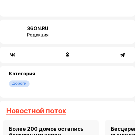
36ON.RU
Редакция
Категория
дороги
Новостной поток
Более 200 домов остались
Бесцере
бесхозными перед
вынес к