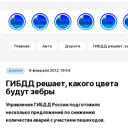
Строка навигации
Главная
Авто
Дороги
ГИБДД решает, ка
6 февраля 2012, 19:54
дороги
ГИБДД решает, какого цвета
будут зебры
Управление ГИБДД России подготовило
несколько предложений по снижению
количества аварий с участием пешеходов.