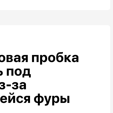
овая пробка
ь под
з-за
ейся фуры