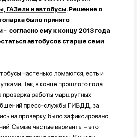
, ГАЗели и автобусы
. Решение о
топарка было принято
- согласно ему к концу 2013 года
остаться автобусов старше семи
втобусы частенько ломаются, есть и
тками. Так, в конце прошлого года
 проверка работы маршрутных
ообщений пресс-службы ГИБДД, за
сь на проверку, было зафиксировано
ий. Самые частые варианты – это