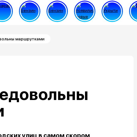
вольны маршрутками
едовольны
и
родских улиц в самом скором