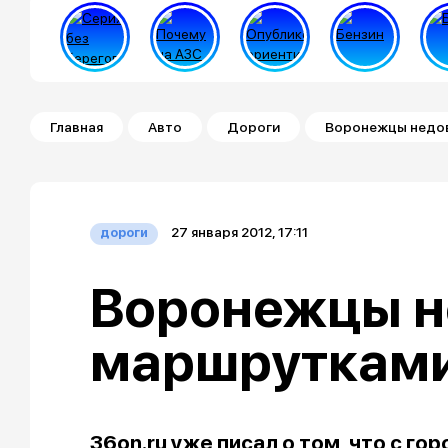
Строка навигации
Главная
Авто
Дороги
Воронежцы недо
27 января 2012, 17:11
дороги
Воронежцы н
маршруткам
36on.ru
уже писал о том, что с го