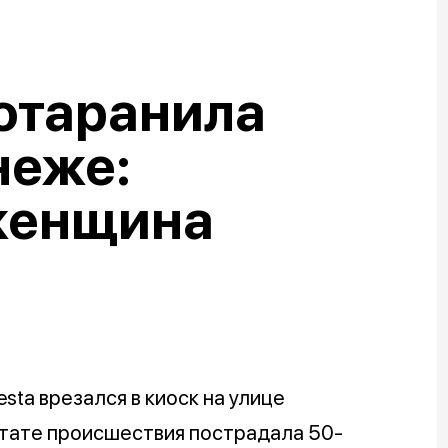
отаранила
неже:
женщина
esta врезался в киоск на улице
ьтате происшествия пострадала 50-