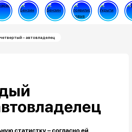
 четвертый – автовладелец
ждый
автовладелец
ую статистку – согласно ей,