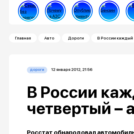
Строка навигации
Главная
Авто
Дороги
В России каждый
12 января 2012, 21:56
дороги
В России ка
четвертый – 
Росстат обнародовал автомобильн