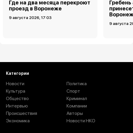
Где на два месяца перекроют
Гребень
проезд в Воронеже
принесет
Воронеж
9 августа 2026, 17:03
9 августа 2
Загрузить ещё
Категории
Новости
Политика
Культура
Спорт
Общество
Криминал
Интервью
Компании
Происшествия
Авторы
Экономика
Новости НКО