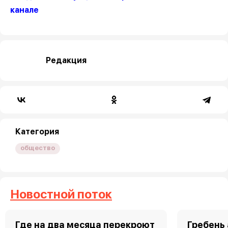
канале
Редакция
Категория
общество
Новостной поток
Где на два месяца перекроют
Гребень