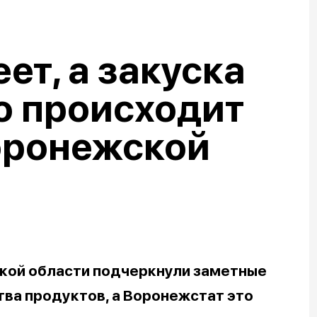
ет, а закуска
о происходит
оронежской
кой области подчеркнули заметные
ва продуктов, а Воронежстат это