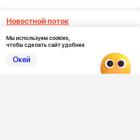
Новостной поток
Мы используем cookies,
Три тысячи воронежцев
Где на 
чтобы сделать сайт удобнее
потребовали запретить
проезд 
мототранспорт по ночам
9 августа 2
Окей
9 августа 2026, 19:10
Загрузить ещё
Категории
Новости
Политика
Культура
Спорт