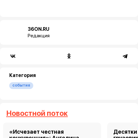
36ON.RU
Редакция
Категория
события
Новостной поток
«Исчезает честная
Десятки
конкуренция»: Ангелина
грузовик