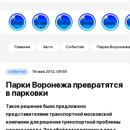
Строка навигации
Главная
Авто
События
Парки Воронежа
18 мая 2012, 09:55
события
Парки Воронежа превратятся
в парковки
Такое решение было предложено
представителями транспортной московской
компании для решения тренспортной проблемы
нашего города. Это обойдется региону в два с