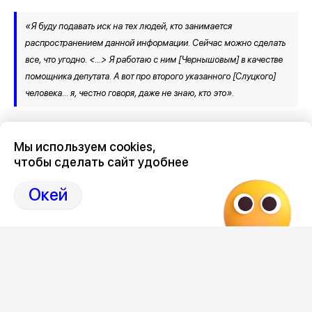
«Я буду подавать иск на тех людей, кто занимается
распространением данной информации. Сейчас можно сделать
все, что угодно. <…> Я работаю с ним [Чернышовым] в качестве
помощника депутата. А вот про второго указанного [Слуцкого]
человека… я, честно говоря, даже не знаю, кто это».
В свою очередь воронежец Борис Чернышов публично
Мы используем cookies,
заявил: он не в курсе, что чуть не стал жертвой черной
чтобы сделать сайт удобнее
магии. Но добавил – это не первое покушение на него со
стороны волшебников, чародеев и прочей нечисти.
Окей
– Отвечу так: «Прочь от меня прочь сила бесовская, я твой
главный противник!», – прокомментировал политик.
Отметим, сами скрины переписки и видео приворота