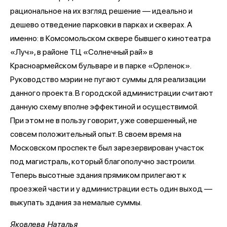
рациональное на их взгляд решение — идеально и
дешево отведение парковки в парках и скверах. А
именно: в Комсомольском сквере бывшего кинотеатра
«Луч», в районе ТЦ «Солнечный рай» в
Красноармейском бульваре и в парке «Орленок».
Руководство мэрии не пугают суммы для реализации
данного проекта. В городской администрации считают
данную схему вполне эффектиной и осуществимой.
При этом не в пользу говорит, уже совершенный, не
совсем положительный опыт. В своем время на
Московском проспекте был зарезервирован участок
под магистраль, который благополучно застроили.
Теперь высотные здания прямиком прилегают к
проезжей части и у администрации есть один выход —
выкупать здания за немалые суммы.
Яковлева Наталья