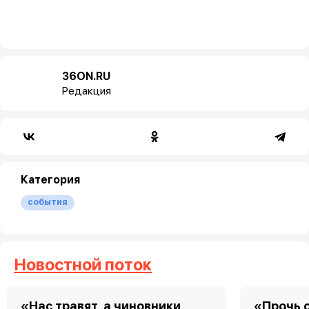
36ON.RU
Редакция
Категория
события
Новостной поток
«Нас травят, а чиновники
«Прочь о