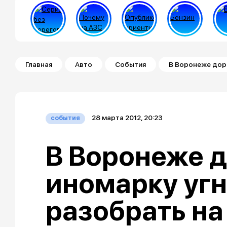
Строка навигации
Главная
Авто
События
В Воронеже доро
28 марта 2012, 20:23
события
В Воронеже 
иномарку угн
разобрать на