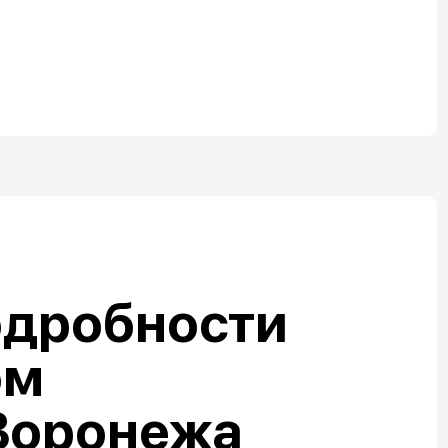
одробности
ом
Воронежа