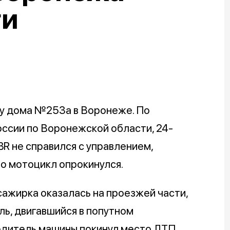
ги
 у дома №253а в Воронеже. По
ссии по Воронежской области, 24-
R не справился с управлением,
го мотоцикл опрокинулся.
сажирка оказалась на проезжей части,
ль, двигавшийся в попутном
одитель машины покинул место ДТП.