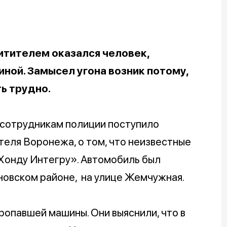
итителем оказался человек,
ной. Замысел угона возник потому,
ть трудно.
 к сотрудникам полиции поступило
теля Воронежа, о том, что неизвестные
«Хонду Интегру». Автомобиль был
новском районе, на улице Жемчужная.
ропавшей машины. Они выяснили, что в