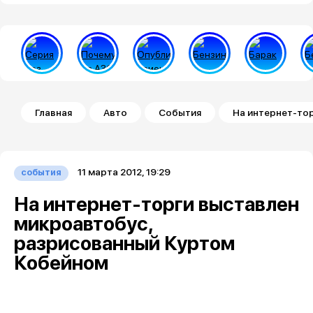
Строка навигации
Главная
Авто
События
На интернет-то
11 марта 2012, 19:29
события
На интернет-торги выставлен
микроавтобус,
разрисованный Куртом
Кобейном