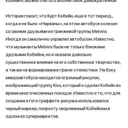
Кобейн», можно считать вполне себе демократичной.
История гласит, что Курт Кобейн, еще в тот период,
когда и не было «Нирваны», на этом автобусе колесил
со своими друзьями из гранжевой группы Melvins.
Иногда он самолично управлял автобусом. Известно,
что музыканты Melvins были не только близкими
друзьями Кобейна, но и оказали довольно
существенное влияние на его собственное творчество,
а также на формирование гранж-стилистики. На боку
микроавтобуса находится огромный рисунок,
изображающий группу Kiss, который и сделал Кобейн во
время многочисленных поездок. Известно и то, что для
создания этого граффити-рисунка использовался
черный маркер, попросту сворованный Кобейном в
одном из супермаркетов.