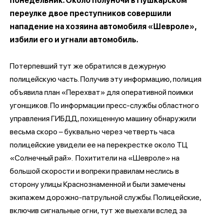
понедельник. Около полуночи в Пушкарском
переулке двое преступников совершили
нападение на хозяина автомобиля «Шевроле»,
избили его и угнали автомобиль.
Потерпевший тут же обратился в дежурную
полицейскую часть. Получив эту информацию, полиция
объявила план «Перехват» для оперативной поимки
угонщиков. По информации пресс-службы областного
управления ГИБДД, похищенную машину обнаружили
весьма скоро – буквально через четверть часа
полицейские увидели ее на перекрестке около ТЦ
«Солнечный рай». Похитители на «Шевроле» на
большой скорости и вопреки правилам неслись в
сторону улицы Краснознаменной и были замечены
экипажем дорожно-патрульной службы. Полицейские,
включив сигнальные огни, тут же выехали вслед за