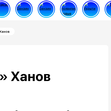
 Ханов
» Ханов