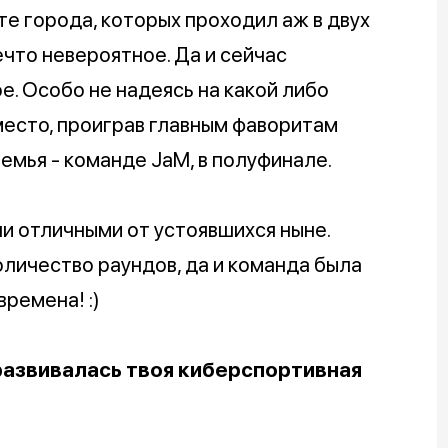
те города, которых проходил аж в двух
ечто невероятное. Да и сейчас
е. Особо не надеясь на какой либо
место, проиграв главным фаворитам
емья - команде JaM, в полуфинале.
ли отличными от устоявшихся ныне.
количество раундов, да и команда была
времена! :)
развивалась твоя киберспортивная