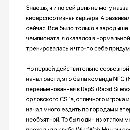
Знаешь, я и по сей день не могу назват
киберспортивная карьера. А развивал
сейчас. Все было только в зародыше.
чемпионата, я оказался в нормальной
тренировалась и что-то себе придум
Но первой действительно серьезной 
начал расти, это была команда NFC (N
переименованная в RapS (Rapid Silen
орловского CS`a, отличного игрока и 
начал много ездить по городам и впе
необъятной. То был один из этапом м
проходил в клубе WikaWeb. Ни чем о