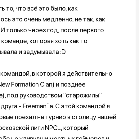
ь то, что всё это было, как
ось это очень медленно, не так, как
 И только через год, после первого
 команде, которая хоть как то
ывала и задумывала :D
командой, в которой я действительно
ew Formation Clan) и позднее
ce), под руководством "старожилы"
друга - Freeman`a. С этой командой я
рвые поехал на турнир в столицу нашей
осковской лиги NPCL, который
собо не удививши местных геймеров и