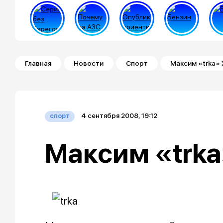
Строка навигации
Главная
Новости
Спорт
Максим «trka»
4 сентября 2008, 19:12
спорт
Максим «trka