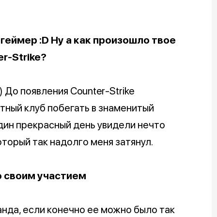
геймер :D Ну а как произошло твое
r-Strike?
) До появления Counter-Strike
тный клуб побегать в знаменитый
 один прекрасный день увидели нечто
оторый так надолго меня затянул.
о своим участием
манда, если конечно ее можно было так