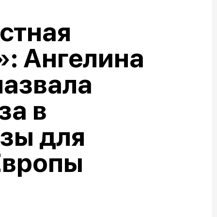
стная
: Ангелина
назвала
за в
зы для
Европы