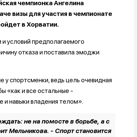
йская чемпионка Ангелина
аче визы для участия в чемпионате
ройдет в Хорватии.
 и условий предполагаемого
ричину отказа и поставила эмоджи
 у спортсменки, ведь цель очевидная
ы «как и все остальные -
е и навыки владения телом».
ждать: не на помосте в борьбе, а с
рит Мельникова. - Спорт становится