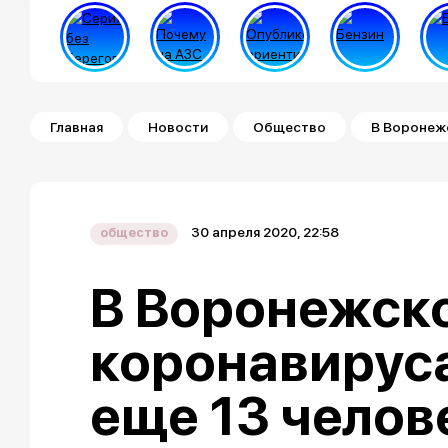
Строка навигации
Главная
Новости
Общество
В Воронежс
30 апреля 2020, 22:58
общество
В Воронежско
коронавирус
еще 13 челов