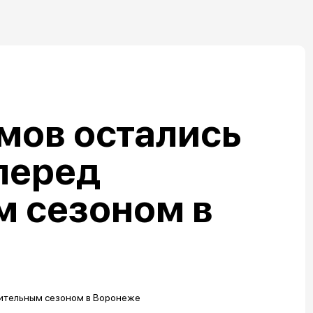
мов остались
перед
м сезоном в