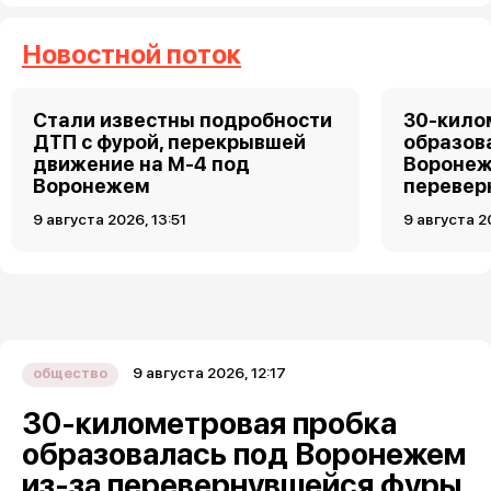
Новостной поток
Стали известны подробности
30-кило
ДТП с фурой, перекрывшей
образов
движение на М-4 под
Воронеж
Воронежем
перевер
9 августа 2026, 13:51
9 августа 2
9 августа 2026, 12:17
общество
30-километровая пробка
образовалась под Воронежем
из-за перевернувшейся фуры