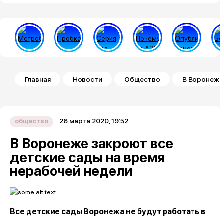
Строка навигации
Главная
Новости
Общество
В Воронеже
26 марта 2020, 19:52
общество
В Воронеже закроют все
детские сады на время
нерабочей недели
Все детские сады Воронежа не будут работать в