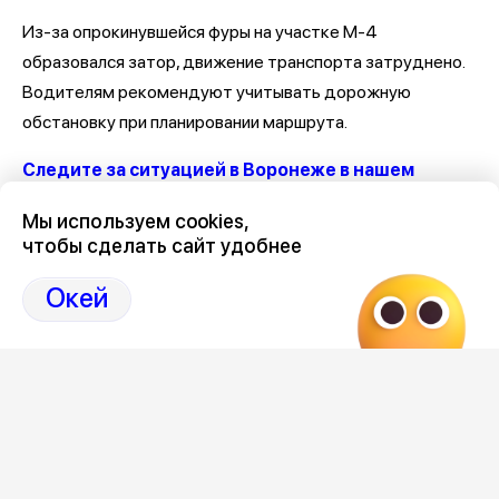
Из-за опрокинувшейся фуры на участке М-4
образовался затор, движение транспорта затруднено.
Водителям рекомендуют учитывать дорожную
обстановку при планировании маршрута.
Следите за ситуацией в Воронеже в нашем
канале
Мы используем cookies,
чтобы сделать сайт удобнее
Последние новости о ДТП и авариях в Воронеже
здесь,
на Дзен нашего города 36on
Окей
Отзывы, эмоции, мнения,
комментарии и
обсуждения ДТП и аварий на сайте нашего
города в Дзен-36on
# ДТП М 4
# ДТП М 4 Дон
# ДТП М-4