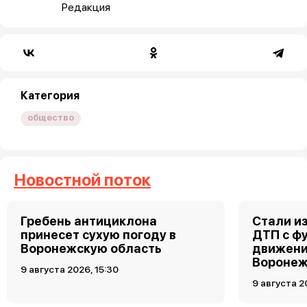
Редакция
Категория
общество
Новостной поток
Гребень антициклона
Стали и
принесет сухую погоду в
ДТП с ф
Воронежскую область
движени
Вороне
9 августа 2026, 15:30
9 августа 2