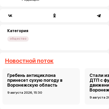
Категория
общество
Новостной поток
Гребень антициклона
Стали и
принесет сухую погоду в
ДТП с ф
Воронежскую область
движени
Вороне
9 августа 2026, 15:30
9 августа 2