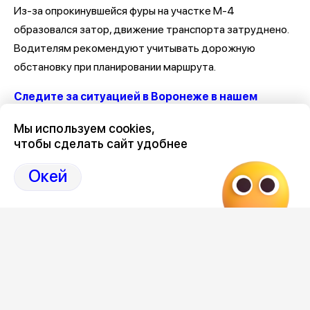
Из-за опрокинувшейся фуры на участке М-4
образовался затор, движение транспорта затруднено.
Водителям рекомендуют учитывать дорожную
обстановку при планировании маршрута.
Следите за ситуацией в Воронеже в нашем
канале
Мы используем cookies,
чтобы сделать сайт удобнее
Последние новости о ДТП и авариях в Воронеже
здесь,
на Дзен нашего города 36on
Окей
Отзывы, эмоции, мнения,
комментарии и
обсуждения ДТП и аварий на сайте нашего
города в Дзен-36on
# ДТП М 4
# ДТП М 4 Дон
# ДТП М-4