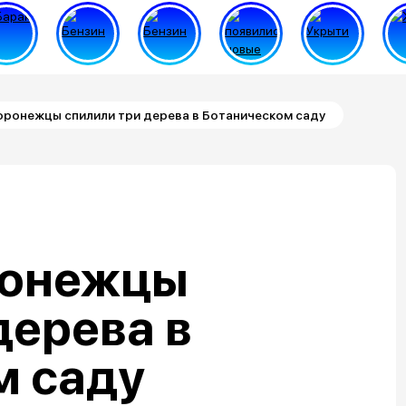
ронежцы спилили три дерева в Ботаническом саду
ронежцы
дерева в
м саду