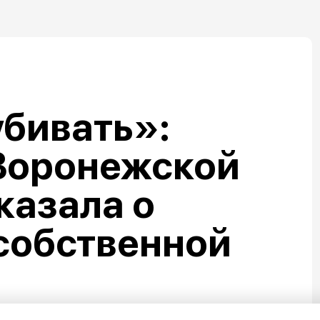
бивать»:
Воронежской
казала о
собственной