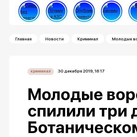
Строка навигации
Главная
Новости
Криминал
Молодые во
30 декабря 2019, 18:17
криминал
Молодые во
спилили три 
Ботаническо