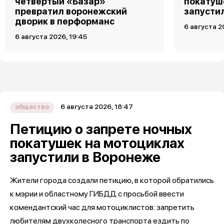
четвертый «Базар»
покатуш
превратил воронежский
запусти
дворик в перформанс
6 августа 2
6 августа 2026, 19:45
6 августа 2026, 18:47
общество
Петицию о запрете ночных
покатушек на мотоциклах
запустили в Воронеже
Жители города создали петицию, в которой обратились
к мэрии и областному ГИБДД с просьбой ввести
комендантский час для мотоциклистов: запретить
любителям двухколесного транспорта ездить по