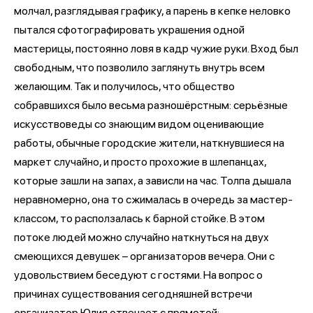
молчал, разглядывая графику, а парень в кепке неловко
пытался сфотографировать украшения одной
мастерицы, постоянно ловя в кадр чужие руки. Вход был
свободным, что позволило заглянуть внутрь всем
желающим. Так и получилось, что общество
собравшихся было весьма разношёрстным: серьёзные
искусствоведы со знающим видом оценивающие
работы, обычные городские жители, наткнувшиеся на
маркет случайно, и просто прохожие в шлепанцах,
которые зашли на запах, а зависли на час. Толпа дышала
неравномерно, она то сжималась в очередь за мастер-
классом, то расползалась к барной стойке. В этом
потоке людей можно случайно наткнуться на двух
смеющихся девушек – организаторов вечера. Они с
удовольствием беседуют с гостями. На вопрос о
причинах существования сегодняшней встречи
организатор Юлия отвечает с прямотой: