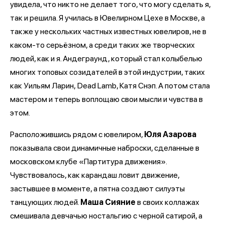
увидела, что никто не делает того, что могу сделать я,
так и решила. Я училась в Ювелирном Цехе в Москве, а
также у нескольких частных известных ювелиров, не в
каком-то серьёзном, а среди таких же творческих
людей, как и я. Андеграунд, который стал колыбелью
многих топовых созидателей в этой индустрии, таких
как Уильям Ларин, Dead Lamb, Катя Снэп. А потом стала
мастером и теперь воплощаю свои мысли и чувства в
этом.
Расположившись рядом с ювелиром,
Юля Азарова
показывала свои динамичные наброски, сделанные в
московском клубе «Партитура движения».
Чувствовалось, как карандаш ловит движение,
застывшее в моменте, а пятна создают силуэты
танцующих людей.
Маша Сияние
в своих коллажах
смешивала девчачью ностальгию с черной сатирой, а