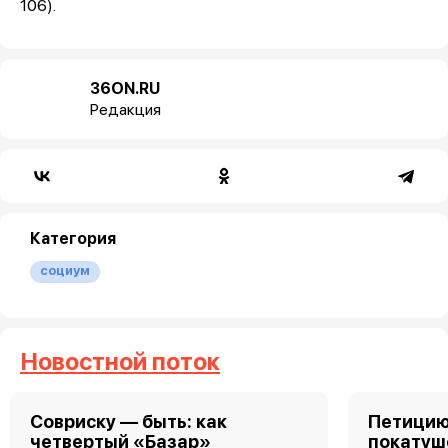
106).
36ON.RU
Редакция
Категория
социум
Новостной поток
Совриску — быть: как
Петицию
четвертый «Базар»
покатуш