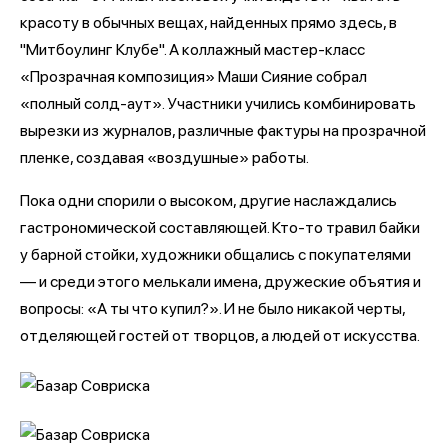
красоту в обычных вещах, найденных прямо здесь, в
"Митбоулинг Клубе". А коллажный мастер-класс
«Прозрачная композиция» Маши Сияние собрал
«полный солд-аут». Участники учились комбинировать
вырезки из журналов, различные фактуры на прозрачной
пленке, создавая «воздушные» работы.
Пока одни спорили о высоком, другие наслаждались
гастрономической составляющей. Кто-то травил байки
у барной стойки, художники общались с покупателями
— и среди этого мелькали имена, дружеские объятия и
вопросы: «А ты что купил?». И не было никакой черты,
отделяющей гостей от творцов, а людей от искусства.