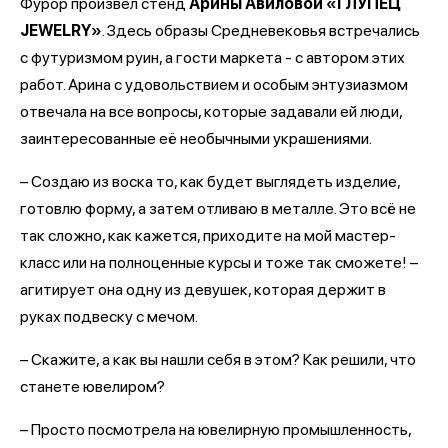
Фурор произвел стенд
Арины Авиловой «ГЛУПЕЦ
JEWELRY»
. Здесь образы Средневековья встречались
с футуризмом руин, а гости маркета - с автором этих
работ. Арина с удовольствием и особым энтузиазмом
отвечала на все вопросы, которые задавали ей люди,
заинтересованные её необычными украшениями.
– Создаю из воска то, как будет выглядеть изделие,
готовлю форму, а затем отливаю в металле. Это всё не
так сложно, как кажется, приходите на мой мастер-
класс или на полноценные курсы и тоже так сможете! –
агитирует она одну из девушек, которая держит в
руках подвеску с мечом.
– Скажите, а как вы нашли себя в этом? Как решили, что
станете ювелиром?
– Просто посмотрела на ювелирную промышленность,