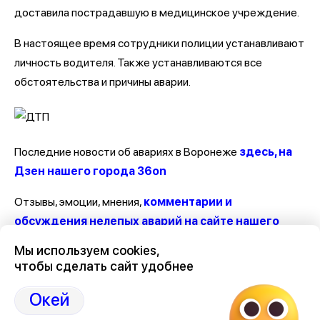
доставила пострадавшую в медицинское учреждение.
В настоящее время сотрудники полиции устанавливают
личность водителя. Также устанавливаются все
обстоятельства и причины аварии.
Последние новости об авариях в Воронеже
здесь, на
Дзен нашего города 36on
Отзывы, эмоции, мнения,
комментарии и
обсуждения нелепых аварий на сайте нашего
города в Дзен-36on
Мы используем cookies,
чтобы сделать сайт удобнее
# Авария на Новосибирской
# Авария на Новосибирской сегодня
Окей
# Аварии в Воронеже за последние сутки