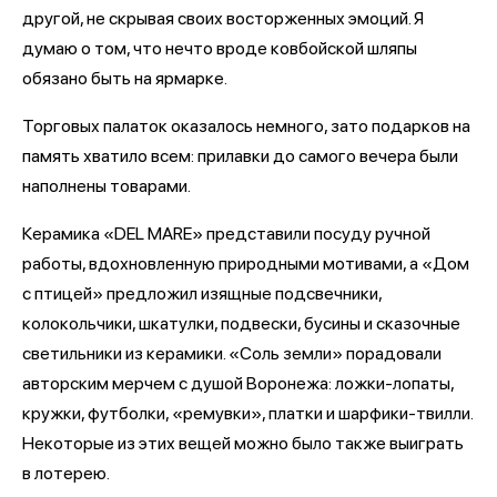
другой, не скрывая своих восторженных эмоций. Я
думаю о том, что нечто вроде ковбойской шляпы
обязано быть на ярмарке.
Торговых палаток оказалось немного, зато подарков на
память хватило всем: прилавки до самого вечера были
наполнены товарами.
Керамика «DEL MARE» представили посуду ручной
работы, вдохновленную природными мотивами, а «Дом
с птицей» предложил изящные подсвечники,
колокольчики, шкатулки, подвески, бусины и сказочные
светильники из керамики. «Соль земли» порадовали
авторским мерчем с душой Воронежа: ложки-лопаты,
кружки, футболки, «ремувки», платки и шарфики-твилли.
Некоторые из этих вещей можно было также выиграть
в лотерею.